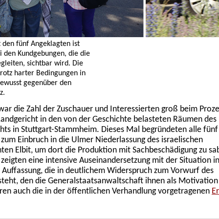
t den fünf Angeklagten ist
i den Kundgebungen, die die
leiten, sichtbar wird. Die
rotz harter Bedingungen in
tbewusst gegenüber den
z.
war die Zahl der Zuschauer und Interessierten groß beim Proze
andgericht in den von der Geschichte belasteten Räumen des
hts in Stuttgart-Stammheim. Dieses Mal begründeten alle fün
 zum Einbruch in die Ulmer Niederlassung des israelischen
en Elbit, um dort die Produktion mit Sachbeschädigung zu sab
eigten eine intensive Auseinandersetzung mit der Situation in
 Auffassung, die in deutlichem Widerspruch zum Vorwurf des
steht, den die Generalstaatsanwaltschaft ihnen als Motivation
en auch die in der öffentlichen Verhandlung vorgetragenen
E