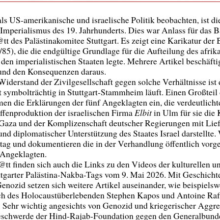
als US-amerikanische und israelische Politik beobachten, ist d
 Imperialismus des 19. Jahrhunderts. Dies war Anlass für das 
t des Palästinakomitee Stuttgart. Es zeigt eine Karikatur der 
85), die die endgültige Grundlage für die Aufteilung des afrik
 den imperialistischen Staaten legte. Mehrere Artikel beschäfti
n und den Konsequenzen daraus.
Widerstand der Zivilgesellschaft gegen solche Verhältnisse ist 
it symbolträchtig in Stuttgart-Stammheim läuft. Einen Großteil
en die Erklärungen der fünf Angeklagten ein, die verdeutlich
ffenproduktion der israelischen Firma
Elbit
in Ulm für sie die
Gaza und der Komplizenschaft deutscher Regierungen mit Lie
nd diplomatischer Unterstützung des Staates Israel darstellte.
tag und dokumentieren die in der Verhandlung öffentlich vorg
 Angeklagten.
@tt finden sich auch die Links zu den Videos der kulturellen u
ttgarter Palästina-Nakba-Tags vom 9. Mai 2026. Mit Geschicht
nozid setzen sich weitere Artikel auseinander, wie beispielsw
ch des Holocaustüberlebenden Stephen Kapos und Antoine Raff
. Sehr wichtig angesichts von Genozid und kriegerischer Aggre
beschwerde der Hind-Rajab-Foundation gegen den Generalbund