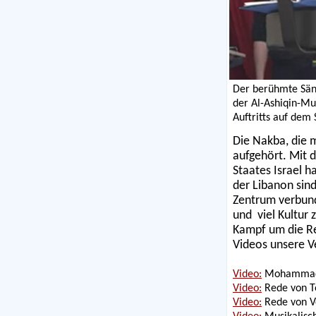
Der berühmte S
der Al-Ashiqin-M
Auftritts auf dem 
Die Nakba, die m
aufgehört. Mit 
Staates Israel 
der Libanon sin
Zentrum verbund
und viel Kultur 
Kampf um die Re
Videos unsere V
Video:
Mohammad H
Video:
Rede von Ton
Video:
Rede von V