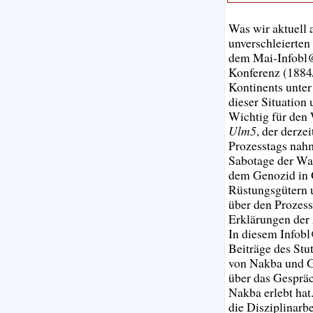
Was wir aktuell 
unverschleierten
dem Mai-Infobl@t
Konferenz (1884/
Kontinents unter
dieser Situatio
Wichtig für den 
Ulm5
, der derze
Prozesstags nahm
Sabotage der Wa
dem Genozid in 
Rüstungsgütern u
über den Prozess
Erklärungen der
In diesem Infobl
Beiträge des Stu
von Nakba und Ge
über das Gesprä
Nakba erlebt hat
die Disziplinar