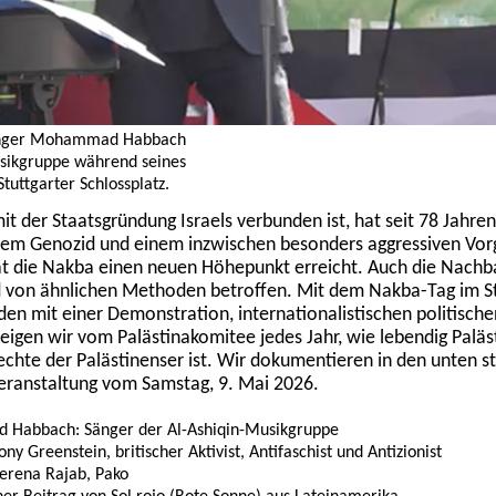
änger Mohammad Habbach
usikgruppe während seines
Stuttgarter Schlossplatz.
it der Staatsgründung Israels verbunden ist, hat seit 78 Jahren
dem Genozid und einem inzwischen besonders aggressiven Vo
hat die Nakba einen neuen Höhepunkt erreicht. Auch die Nachb
d von ähnlichen Methoden betroffen. Mit dem Nakba-Tag im St
en mit einer Demonstration, internationalistischen politische
zeigen wir vom Palästinakomitee jedes Jahr, wie lebendig Paläs
chte der Palästinenser ist. Wir dokumentieren in den unten 
eranstaltung vom Samstag, 9. Mai 2026.
abbach: Sänger der Al-Ashiqin-Musikgruppe
y Greenstein, britischer Aktivist, Antifaschist und Antizionist
erena Rajab, Pako