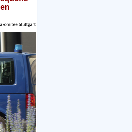
hen
nakomitee Stuttgart