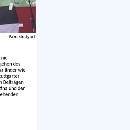
Pako Stuttgart
 nie
rgehen des
arländer wie
uttgarter
n Beiträgen
tina und der
stehenden