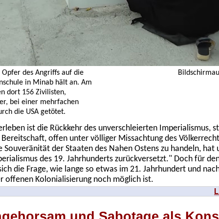
 Opfer des Angriffs auf die
Bildschirma
nschule in Minab hält an. Am
 dort 156 Zivilisten,
er, bei einer mehrfachen
rch die USA getötet.
erleben ist die Rückkehr des unverschleierten Imperialismus, ste
 Bereitschaft, offen unter völliger Missachtung des Völkerrec
e Souveränität der Staaten des Nahen Ostens zu handeln, hat u
perialismus des 19. Jahrhunderts zurückversetzt." Doch für d
t sich die Frage, wie lange so etwas im 21. Jahrhundert und nac
 offenen Kolonialisierung noch möglich ist.
L
Ungehorsam und Sabotage als Kon