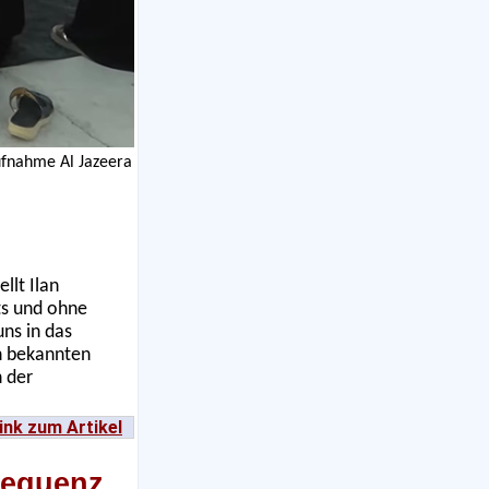
ufnahme Al Jazeera
llt Ilan
hts und ohne
ns in das
en bekannten
h der
ink zum Artikel
sequenz