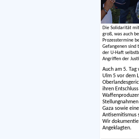
Die Solidarität mi
groß, was auch be
Prozesstermine beg
Gefangenen sind t
der U-Haft selbs
Angriffen der Justi
Auch am 5. Tag 
Ulm 5 vor dem L
Oberlandesgeric
ihren Entschluss
Waffenproduzent
Stellungnahmen z
Gaza sowie eine
Antisemitismus 
Wir dokumentier
Angeklagten.