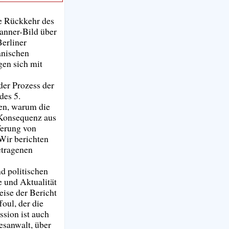
ie Rückkehr des
Banner-Bild über
Berliner
anischen
gen sich mit
der Prozess der
 des 5.
ten, warum die
 Konsequenz aus
ferung von
 Wir berichten
etragenen
nd politischen
e und Aktualität
eise der Bericht
oul, der die
ssion ist auch
esanwalt, über